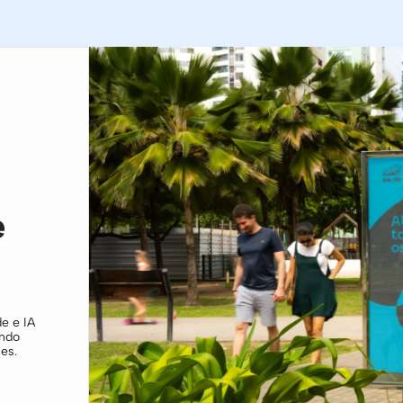
e
e e IA
ando
es.